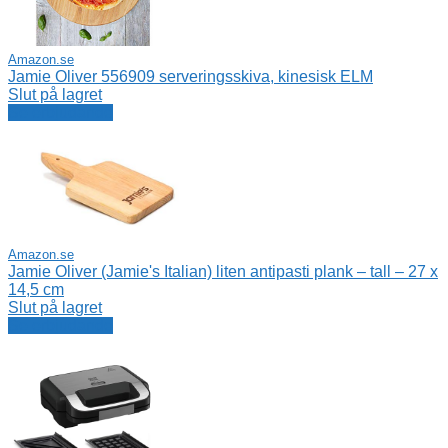
Amazon.se
Jamie Oliver 556909 serveringsskiva, kinesisk ELM
Slut på lagret
Se erbjudande
Amazon.se
Jamie Oliver (Jamie's Italian) liten antipasti plank – tall – 27 x
14,5 cm
Slut på lagret
Se erbjudande