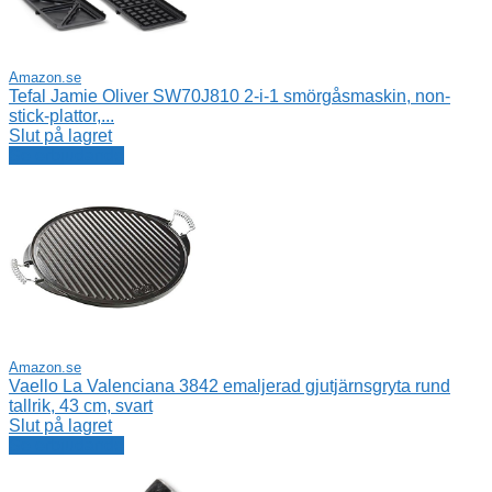
Amazon.se
Tefal Jamie Oliver SW70J810 2-i-1 smörgåsmaskin, non-
stick-plattor,...
Slut på lagret
Se erbjudande
Amazon.se
Vaello La Valenciana 3842 emaljerad gjutjärnsgryta rund
tallrik, 43 cm, svart
Slut på lagret
Se erbjudande