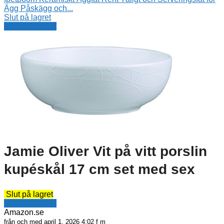
Ägg Påskägg och...
Slut på lagret
Se erbjudande
Jamie Oliver Vit på vitt porslin
kupéskål 17 cm set med sex
Slut på lagret
Se erbjudande
Amazon.se
från och med april 1, 2026 4:02 f m