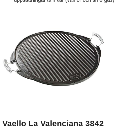
uppsättningar tallrikar (våfflor och smörgås)
Vaello La Valenciana 3842