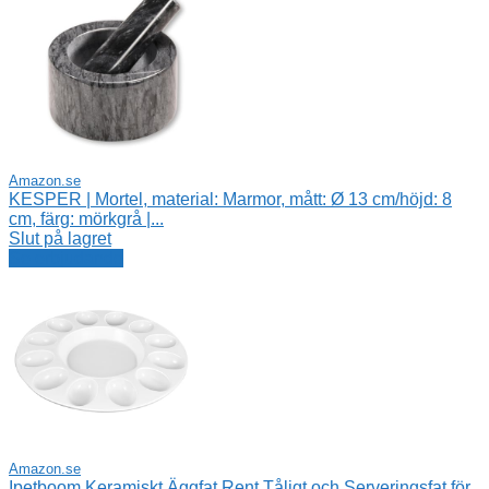
Amazon.se
KESPER | Mortel, material: Marmor, mått: Ø 13 cm/höjd: 8
cm, färg: mörkgrå |...
Slut på lagret
Se erbjudande
Amazon.se
Ipetboom Keramiskt Äggfat Rent Tåligt och Serveringsfat för