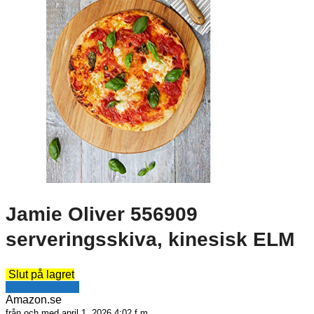
Jamie Oliver 556909
serveringsskiva, kinesisk ELM
Slut på lagret
Se erbjudande
Amazon.se
från och med april 1, 2026 4:02 f m