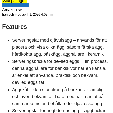
Slut på lagret
Se erbjudande
Amazon.se
från och med april 1, 2026 4:02 f m
Features
Serveringsfat med djävulsägg – används för att
placera och visa olika ägg, såsom färska ägg,
hårdkokta ägg, påskägg, ägghållare i keramik
Serveringsbricka för deviled eggs -- fin process,
denna ägghållare för bänkskivor har en känsla,
är enkel att använda, praktisk och bekväm,
deviled eggs-fat
Äggskål – den storleken på brickan är lämplig
och även bekväm att bära med när man ut på
sammankomster, behållare för djävulska ägg
Serveringsfat för högtidernas ägg – äggbrickan