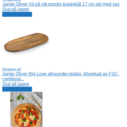
Jamie Oliver Vit på vitt porslin kupéskål 17 cm set med sex
Slut på lagret
Se erbjudande
Amazon.se
Jamie Oliver Big Love allrounder-bräda, tillverkad av FSC-
certifierat...
Slut på lagret
Se erbjudande