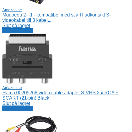
Amazon.se
Muuoeou 2-i-1 - kompatibel med scart ljudkontakt S-
videokabel till 3 kabel...
Slut på lagret
Se erbjudande
Amazon.se
Hama 00205268 video cable adapter S-VHS 3 x RCA +
SCART (21-pin) Black
Slut på lagret
Se erbjudande