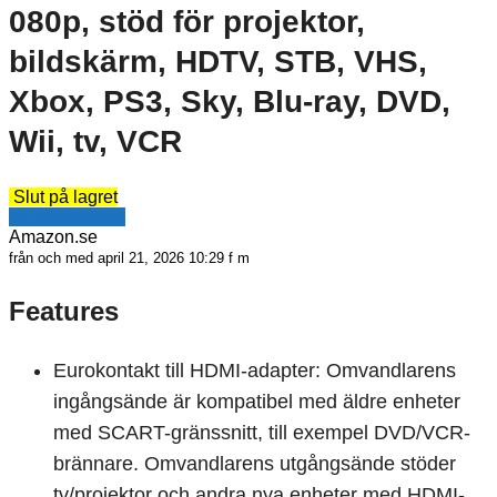
080p, stöd för projektor,
bildskärm, HDTV, STB, VHS,
Xbox, PS3, Sky, Blu-ray, DVD,
Wii, tv, VCR
Slut på lagret
Se erbjudande
Amazon.se
från och med april 21, 2026 10:29 f m
Features
Eurokontakt till HDMI-adapter: Omvandlarens
ingångsände är kompatibel med äldre enheter
med SCART-gränssnitt, till exempel DVD/VCR-
brännare. Omvandlarens utgångsände stöder
tv/projektor och andra nya enheter med HDMI-