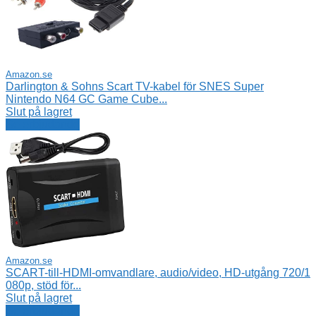
Amazon.se
Darlington & Sohns Scart TV-kabel för SNES Super
Nintendo N64 GC Game Cube...
Slut på lagret
Se erbjudande
Amazon.se
SCART-till-HDMI-omvandlare, audio/video, HD-utgång 720/1
080p, stöd för...
Slut på lagret
Se erbjudande