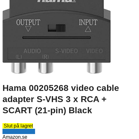
Hama 00205268 video cable
adapter S-VHS 3 x RCA +
SCART (21-pin) Black
Slut på lagret
Se erbjudande
Amazon.se