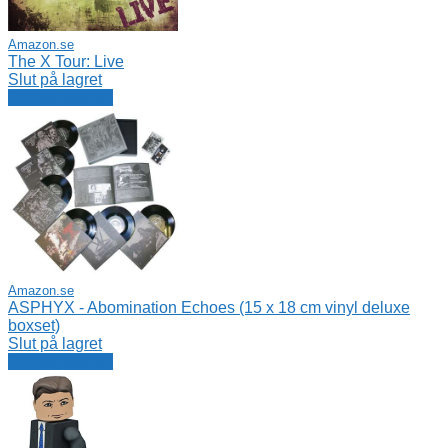
Amazon.se
The X Tour: Live
Slut på lagret
Se erbjudande
Amazon.se
ASPHYX - Abomination Echoes (15 x 18 cm vinyl deluxe
boxset)
Slut på lagret
Se erbjudande