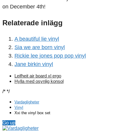
on December 4th!
Relaterade inlägg
A beautiful lie vinyl
Sia we are born vinyl
Rickie lee jones pop pop vinyl
Jane birkin vinyl
Leifheit air board xl ergo
Hylla med osynlig konsol
/*
*/
Vardagligheter
Vinyl
Xxi the vinyl box set
Go up