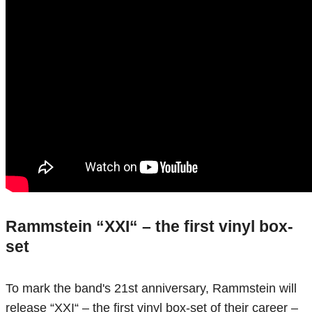
Rammstein “XXI“ – the first vinyl box-
set
To mark the band's 21st anniversary, Rammstein will
release “XXI“ – the first vinyl box-set of their career –